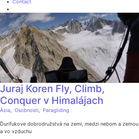
Contact
Juraj Koren Fly, Climb,
Conquer v Himalájach
Ázia
,
Osobnosti
,
Paragliding
Ďurifukove dobrodružstvá na zemi, medzi nebom a zemou
a vo vzduchu